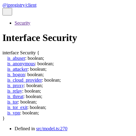
@ipregistry/client
Security
Interface Security
interface
Security
{
is_abuser
:
boolean
;
is_anonymous
:
boolean
;
is_attacker
:
boolean
;
is_bogon
:
boolean
;
is_cloud_provider
:
boolean
;
is_proxy
:
boolean
;
is_relay
:
boolean
;
is_threat
:
boolean
;
is_tor
:
boolean
;
is_tor_exit
:
boolean
;
is_vpn
:
boolean
;
}
Defined in
src/model.ts:270